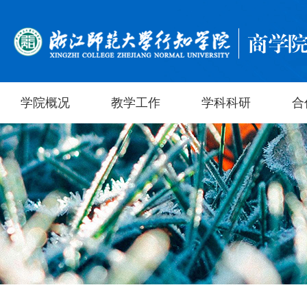
学院概况
教学工作
学科科研
合