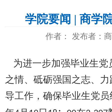
​学院要闻 | 商
作者：
发布者：商
为进一步加强毕业生党
之情、砥砺强国之志、力
导工作，确保毕业生党员