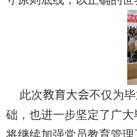
此次
教育大会
不仅为毕
础，也进一步坚定了广大
将继续加强党员教育管理