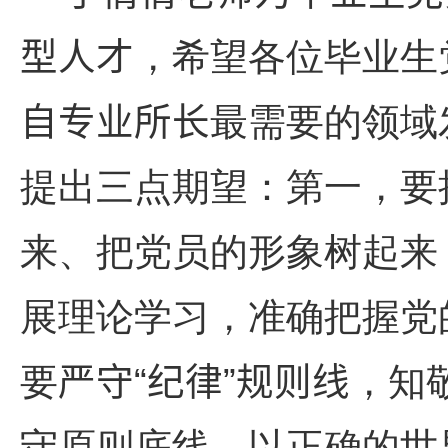
型人才
，希望各位毕业生
自专业所长
最需要的领域
提出三点期望：第一，要
来、把党员的形象树起来
展理论学习，准确把握党
要
严守
“
纪律
”
规则线
，知
守原则底线，以正确的世